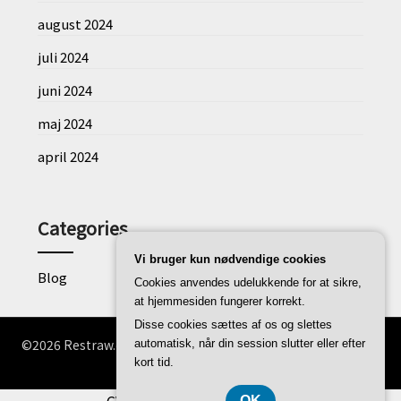
august 2024
juli 2024
juni 2024
maj 2024
april 2024
Categories
Vi bruger kun nødvendige cookies
Blog
Cookies anvendes udelukkende for at sikre,
at hjemmesiden fungerer korrekt.
Disse cookies sættes af os og slettes
©2026 Restraw.dk
| WordPress Theme by
Superb WordPress
automatisk, når din session slutter eller efter
Themes
kort tid.
OK