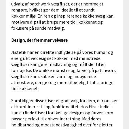
udvalg af patchwork vægfliser, der er nemme at
rengøre, hvilket gør dem ideelle til et sundt
køkkenmiljø. En ren og inspirerende køkkenvæg kan
motivere dig til at bruge mere tid i køkkenet og
fokusere på sunde madvalg.
Design, der fremmer velvære
Æstetik har en direkte indflydelse på vores humør og
energi. Et veldesignet køkken med mønstrede
vægfliser kan gøre madlavning og måltider til en
fornøjelse. De unikke mønstre og farver på patchwork
vægfliser kan skabe en varm og indbydende
atmosfære, der gør dig mere tilbøjelig til at tilbringe
tid i køkkenet.
Samtidig er disse fliser et godt valg for dem, der ønsker
at kombinere stil og funktionalitet. Hos Flisestudiet
kan du finde fliser i forskellige designs og farver, som
passer perfekt til enhver indretning. Med deres
holdbarhed og modstandsdygtighed over for pletter