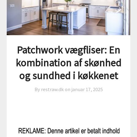
Patchwork vægfliser: En
kombination af skønhed
og sundhed i køkkenet
By restraw.dk on
januar 17, 2025