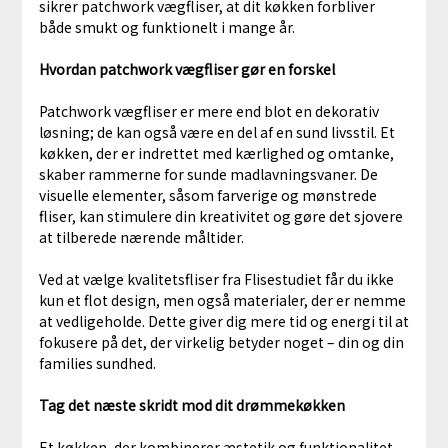
sikrer patchwork vægfliser, at dit køkken forbliver
både smukt og funktionelt i mange år.
Hvordan patchwork vægfliser gør en forskel
Patchwork vægfliser er mere end blot en dekorativ
løsning; de kan også være en del af en sund livsstil. Et
køkken, der er indrettet med kærlighed og omtanke,
skaber rammerne for sunde madlavningsvaner. De
visuelle elementer, såsom farverige og mønstrede
fliser, kan stimulere din kreativitet og gøre det sjovere
at tilberede nærende måltider.
Ved at vælge kvalitetsfliser fra Flisestudiet får du ikke
kun et flot design, men også materialer, der er nemme
at vedligeholde. Dette giver dig mere tid og energi til at
fokusere på det, der virkelig betyder noget – din og din
families sundhed.
Tag det næste skridt mod dit drømmekøkken
Et køkken, der kombinerer æstetik og funktionalitet,