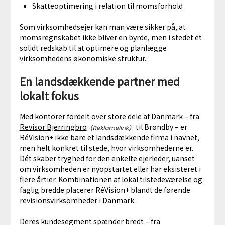
Skatteoptimering i relation til momsforhold
Som virksomhedsejer kan man være sikker på, at
momsregnskabet ikke bliver en byrde, men i stedet et
solidt redskab til at optimere og planlægge
virksomhedens økonomiske struktur.
En landsdækkende partner med
lokalt fokus
Med kontorer fordelt over store dele af Danmark – fra
Revisor Bjerringbro
til Brøndby – er
RéVision+ ikke bare et landsdækkende firma i navnet,
men helt konkret til stede, hvor virksomhederne er.
Dét skaber tryghed for den enkelte ejerleder, uanset
om virksomheden er nyopstartet eller har eksisteret i
flere årtier. Kombinationen af lokal tilstedeværelse og
faglig bredde placerer RéVision+ blandt de førende
revisionsvirksomheder i Danmark.
Deres kundesegment spænder bredt – fra