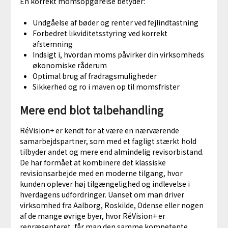
En korrekt momsopgørelse betyder:
Undgåelse af bøder og renter ved fejlindtastning
Forbedret likviditetsstyring ved korrekt
afstemning
Indsigt i, hvordan moms påvirker din virksomheds
økonomiske råderum
Optimal brug af fradragsmuligheder
Sikkerhed og ro i maven op til momsfrister
Mere end blot talbehandling
RéVision+ er kendt for at være en nærværende
samarbejdspartner, som med et fagligt stærkt hold
tilbyder andet og mere end almindelig revisorbistand.
De har formået at kombinere det klassiske
revisionsarbejde med en moderne tilgang, hvor
kunden oplever høj tilgængelighed og indlevelse i
hverdagens udfordringer. Uanset om man driver
virksomhed fra Aalborg, Roskilde, Odense eller nogen
af de mange øvrige byer, hvor RéVision+ er
repræsenteret, får man den samme kompetente