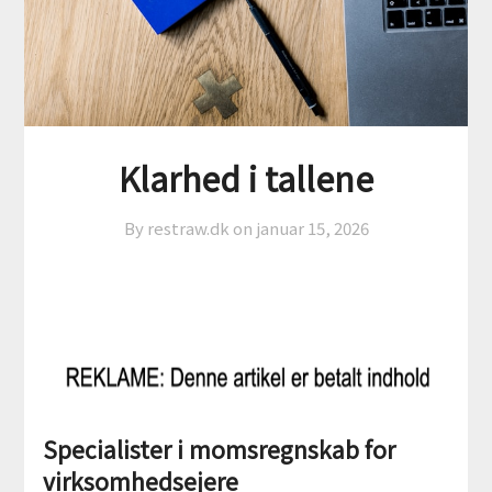
Klarhed i tallene
By restraw.dk on
januar 15, 2026
Specialister i momsregnskab for
virksomhedsejere