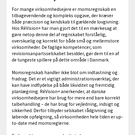
For mange virksomhedsejere er momsregnskab en
tilbagevendende og kompleks opgave, der kræver
både præcision og kendskab til gældende lovgivning.
Hos RéVision+ har man gjort det til en mærkesag at
gøre netop denne del af regnskabet forståelig,
overskuelig og korrekt for både små og mellemstore
virksomheder. De faglige kompetencer, som
revisionsanpartsselskabet besidder, gør dem til en af
de tungeste spillere på dette område i Danmark.
Momsregnskab handler ikke blot om indtastning og
fradrag. Det er et vigtigt administrationsværktøj, der
kan have indflydelse på både likviditet og fremtidig
planlægning. RéVision+ anerkender, at danske
virksomhedsejere har brug for mere end bare korrekt
talbehandling – de har brug for vejledning, indsigt og
sikkerhed. Derfor tilbyder selskabet rådgivning og
løbende opfølgning, så virksomheden hele tiden er up-
to-date med momsreglerne.