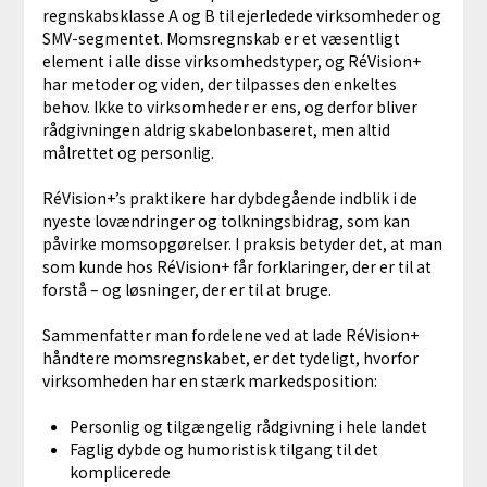
regnskabsklasse A og B til ejerledede virksomheder og
SMV-segmentet. Momsregnskab er et væsentligt
element i alle disse virksomhedstyper, og RéVision+
har metoder og viden, der tilpasses den enkeltes
behov. Ikke to virksomheder er ens, og derfor bliver
rådgivningen aldrig skabelonbaseret, men altid
målrettet og personlig.
RéVision+’s praktikere har dybdegående indblik i de
nyeste lovændringer og tolkningsbidrag, som kan
påvirke momsopgørelser. I praksis betyder det, at man
som kunde hos RéVision+ får forklaringer, der er til at
forstå – og løsninger, der er til at bruge.
Sammenfatter man fordelene ved at lade RéVision+
håndtere momsregnskabet, er det tydeligt, hvorfor
virksomheden har en stærk markedsposition:
Personlig og tilgængelig rådgivning i hele landet
Faglig dybde og humoristisk tilgang til det
komplicerede