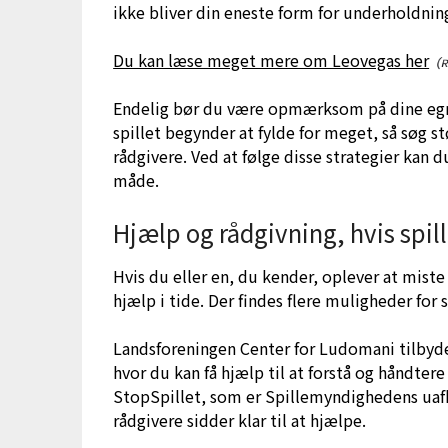
ikke bliver din eneste form for underholdnin
Du kan læse meget mere om Leovegas her
Endelig bør du være opmærksom på dine egne
spillet begynder at fylde for meget, så søg st
rådgivere. Ved at følge disse strategier kan 
måde.
Hjælp og rådgivning, hvis spil
Hvis du eller en, du kender, oplever at miste 
hjælp i tide. Der findes flere muligheder for
Landsforeningen Center for Ludomani tilbyde
hvor du kan få hjælp til at forstå og håndt
StopSpillet, som er Spillemyndighedens uafh
rådgivere sidder klar til at hjælpe.