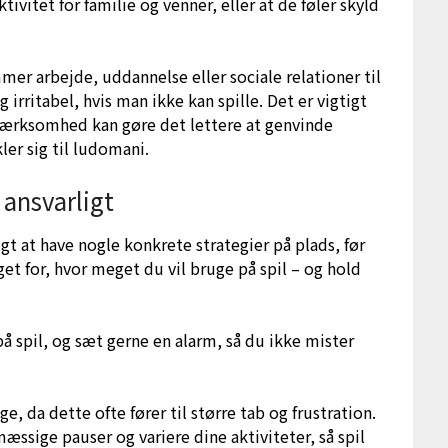
tivitet for familie og venner, eller at de føler skyld
er arbejde, uddannelse eller sociale relationer til
og irritabel, hvis man ikke kan spille. Det er vigtigt
opmærksomhed kan gøre det lettere at genvinde
ler sig til ludomani.
e ansvarligt
tigt at have nogle konkrete strategier på plads, før
get for, hvor meget du vil bruge på spil – og hold
å spil, og sæt gerne en alarm, så du ikke mister
e, da dette ofte fører til større tab og frustration.
æssige pauser og variere dine aktiviteter, så spil