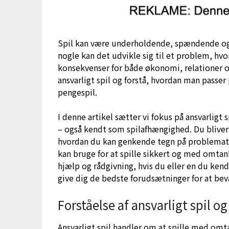
Spil kan være underholdende, spændende og i 
nogle kan det udvikle sig til et problem, hvor
konsekvenser for både økonomi, relationer og
ansvarligt spil og forstå, hvordan man passer
pengespil.
I denne artikel sætter vi fokus på ansvarligt
– også kendt som spilafhængighed. Du bliver
hvordan du kan genkende tegn på problematis
kan bruge for at spille sikkert og med omtank
hjælp og rådgivning, hvis du eller en du kende
give dig de bedste forudsætninger for at bev
Forståelse af ansvarligt spil o
Ansvarligt spil handler om at spille med omta