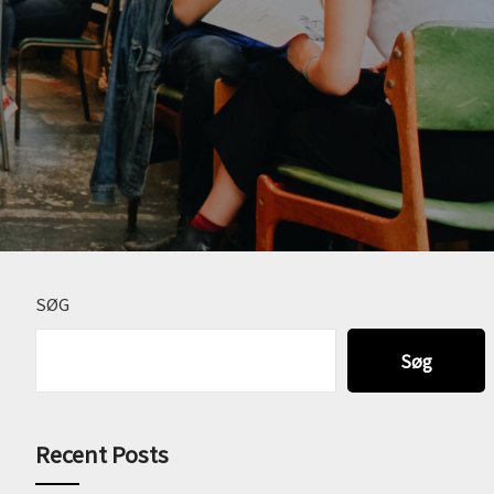
SØG
Søg
Recent Posts