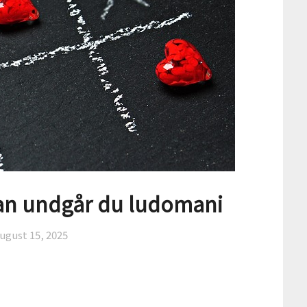
ådan undgår du ludomani
ugust 15, 2025