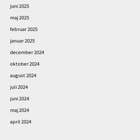
juni 2025
maj 2025
februar 2025
januar 2025
december 2024
oktober 2024
august 2024
juli 2024
juni 2024
maj 2024
april 2024