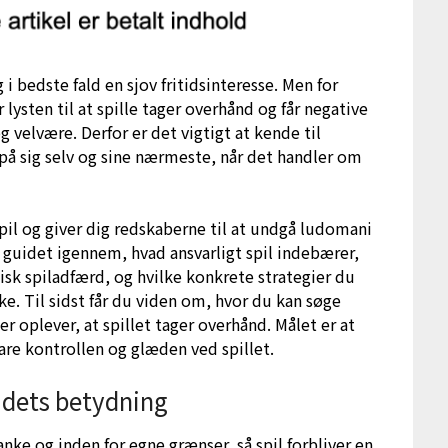
bedste fald en sjov fritidsinteresse. Men for
 lysten til at spille tager overhånd og får negative
 velvære. Derfor er det vigtigt at kende til
 på sig selv og sine nærmeste, når det handler om
 spil og giver dig redskaberne til at undgå ludomani
 guidet igennem, hvad ansvarligt spil indebærer,
k spiladfærd, og hvilke konkrete strategier du
e. Til sidst får du viden om, hvor du kan søge
r oplever, at spillet tager overhånd. Målet er at
are kontrollen og glæden ved spillet.
g dets betydning
nke og inden for egne grænser, så spil forbliver en