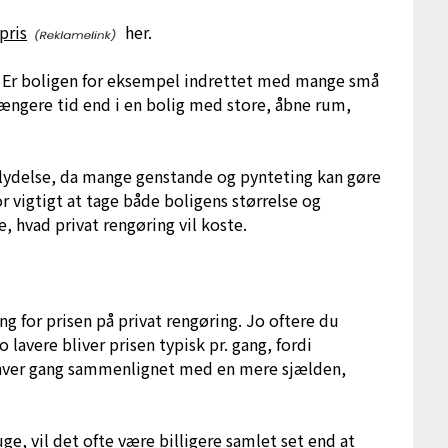
pris
her.
e. Er boligen for eksempel indrettet med mange små
længere tid end i en bolig med store, åbne rum,
dflydelse, da mange genstande og pynteting kan gøre
 vigtigt at tage både boligens størrelse og
, hvad privat rengøring vil koste.
g for prisen på privat rengøring. Jo oftere du
o lavere bliver prisen typisk pr. gang, fordi
 hver gang sammenlignet med en mere sjælden,
e, vil det ofte være billigere samlet set end at