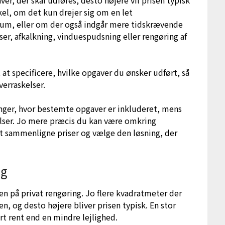
r, der skal udføres, desto højere vil prisen typisk
kel, om det kun drejer sig om en let
rum, eller om der også indgår mere tidskrævende
r, afkalkning, vinduespudsning eller rengøring af
 at specificere, hvilke opgaver du ønsker udført, så
verraskelser.
nger, hvor bestemte opgaver er inkluderet, mens
elser. Jo mere præcis du kan være omkring
 sammenligne priser og vælge den løsning, der
ng
sen på privat rengøring. Jo flere kvadratmeter der
n, og desto højere bliver prisen typisk. En stor
ort rent end en mindre lejlighed.