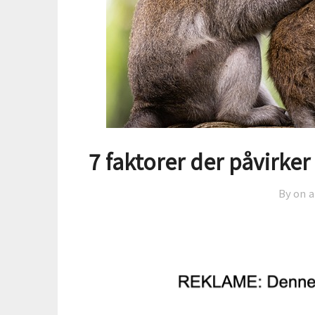
7 faktorer der påvirker
By on
a