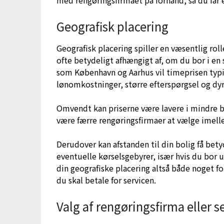
med rengøringsfirmaet på forhånd, så du får e
Geografisk placering
Geografisk placering spiller en væsentlig roll
ofte betydeligt afhængigt af, om du bor i en s
som København og Aarhus vil timeprisen typi
lønomkostninger, større efterspørgsel og dyr
Omvendt kan priserne være lavere i mindre b
være færre rengøringsfirmaer at vælge imelle
Derudover kan afstanden til din bolig få bet
eventuelle kørselsgebyrer, især hvis du bor 
din geografiske placering altså både noget f
du skal betale for servicen.
Valg af rengøringsfirma eller 