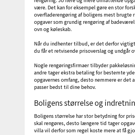
rengøring. Jo flere og mere omfattende opgave
være. Det kan for eksempel gøre en stor fors
overfladerengøring af boligens mest brugte 
opgaver som grundig rengøring af badeværelse
ovn og køleskab.
Når du indhenter tilbud, er det derfor vigtigt
du får et retvisende prisoverslag og undgår o
Nogle rengøringsfirmaer tilbyder pakkeløsni
andre tager ekstra betaling for bestemte yd
opgavernes omfang, desto nemmere er det at
passer bedst til dine behov.
Boligens størrelse og indretni
Boligens størrelse har stor betydning for pri
skal rengøres, desto længere tid tager opgave
villa vil derfor som regel koste mere at få gj