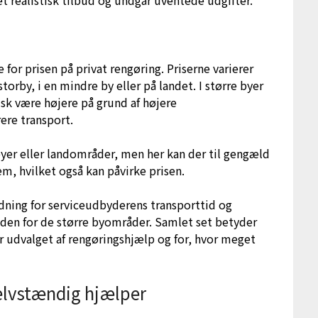
t realistisk tilbud og undgår uventede udgifter.
e for prisen på privat rengøring. Priserne varierer
torby, i en mindre by eller på landet. I større byer
sk være højere på grund af højere
ere transport.
yer eller landområder, men her kan der til gengæld
m, hvilket også kan påvirke prisen.
ydning for serviceudbyderens transporttid og
uden for de større byområder. Samlet set betyder
or udvalget af rengøringshjælp og for, hvor meget
selvstændig hjælper